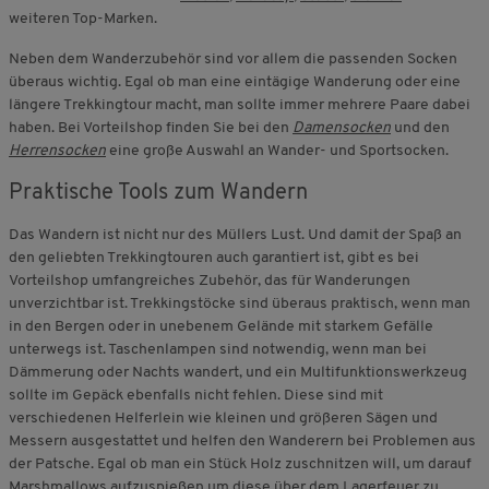
weiteren Top-Marken.
Neben dem Wanderzubehör sind vor allem die passenden Socken
überaus wichtig. Egal ob man eine eintägige Wanderung oder eine
längere Trekkingtour macht, man sollte immer mehrere Paare dabei
haben. Bei Vorteilshop finden Sie bei den
Damensocken
und den
Herrensocken
eine große Auswahl an Wander- und Sportsocken.
Praktische Tools zum Wandern
Das Wandern ist nicht nur des Müllers Lust. Und damit der Spaß an
den geliebten Trekkingtouren auch garantiert ist, gibt es bei
Vorteilshop umfangreiches Zubehör, das für Wanderungen
unverzichtbar ist. Trekkingstöcke sind überaus praktisch, wenn man
in den Bergen oder in unebenem Gelände mit starkem Gefälle
unterwegs ist. Taschenlampen sind notwendig, wenn man bei
Dämmerung oder Nachts wandert, und ein Multifunktionswerkzeug
sollte im Gepäck ebenfalls nicht fehlen. Diese sind mit
verschiedenen Helferlein wie kleinen und größeren Sägen und
Messern ausgestattet und helfen den Wanderern bei Problemen aus
der Patsche. Egal ob man ein Stück Holz zuschnitzen will, um darauf
Marshmallows aufzuspießen um diese über dem Lagerfeuer zu