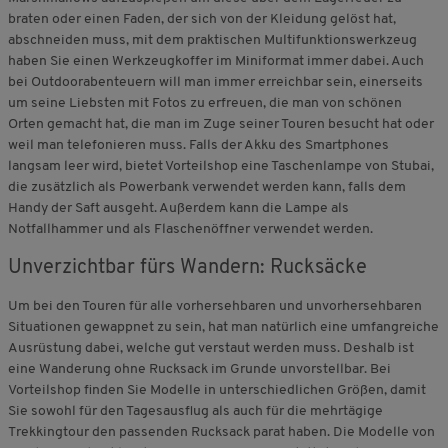
braten oder einen Faden, der sich von der Kleidung gelöst hat,
abschneiden muss, mit dem praktischen Multifunktionswerkzeug
haben Sie einen Werkzeugkoffer im Miniformat immer dabei. Auch
bei Outdoorabenteuern will man immer erreichbar sein, einerseits
um seine Liebsten mit Fotos zu erfreuen, die man von schönen
Orten gemacht hat, die man im Zuge seiner Touren besucht hat oder
weil man telefonieren muss. Falls der Akku des Smartphones
langsam leer wird, bietet Vorteilshop eine Taschenlampe von Stubai,
die zusätzlich als Powerbank verwendet werden kann, falls dem
Handy der Saft ausgeht. Außerdem kann die Lampe als
Notfallhammer und als Flaschenöffner verwendet werden.
Unverzichtbar fürs Wandern: Rucksäcke
Um bei den Touren für alle vorhersehbaren und unvorhersehbaren
Situationen gewappnet zu sein, hat man natürlich eine umfangreiche
Ausrüstung dabei, welche gut verstaut werden muss. Deshalb ist
eine Wanderung ohne Rucksack im Grunde unvorstellbar. Bei
Vorteilshop finden Sie Modelle in unterschiedlichen Größen, damit
Sie sowohl für den Tagesausflug als auch für die mehrtägige
Trekkingtour den passenden Rucksack parat haben. Die Modelle von