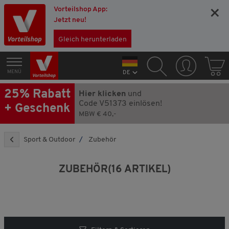
Vorteilshop App:
×
Jetzt neu!
Gleich herunterladen
MENÜ
DE
25% Rabatt
Hier klicken
und
Code V51373 einlösen!
+ Geschenk
MBW € 40,-
Sport & Outdoor
Zubehör
ZUBEHÖR
(16 ARTIKEL)