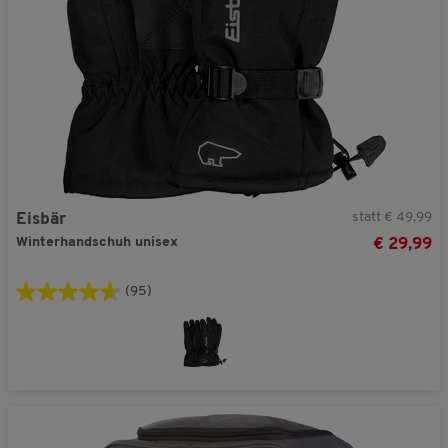
statt € 49,99
Eisbär
Winterhandschuh unisex
€ 29,99
(95)