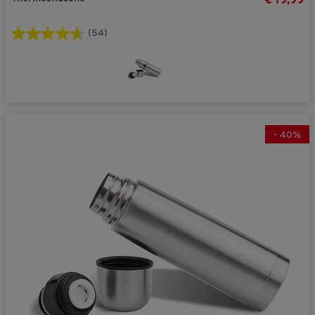
€ 19,99
(54)
-
40
%