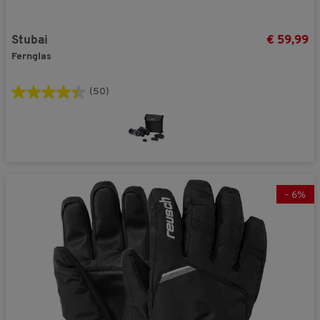
Stubai
€ 59,99
Fernglas
(50)
-
6
%