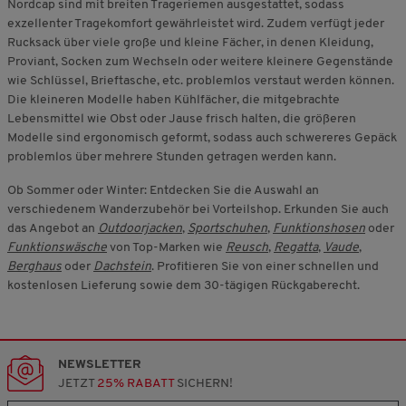
Nordcap sind mit breiten Trageriemen ausgestattet, sodass
exzellenter Tragekomfort gewährleistet wird. Zudem verfügt jeder
Rucksack über viele große und kleine Fächer, in denen Kleidung,
Proviant, Socken zum Wechseln oder weitere kleinere Gegenstände
wie Schlüssel, Brieftasche, etc. problemlos verstaut werden können.
Die kleineren Modelle haben Kühlfächer, die mitgebrachte
Lebensmittel wie Obst oder Jause frisch halten, die größeren
Modelle sind ergonomisch geformt, sodass auch schwereres Gepäck
problemlos über mehrere Stunden getragen werden kann.
Ob Sommer oder Winter: Entdecken Sie die Auswahl an
verschiedenem Wanderzubehör bei Vorteilshop. Erkunden Sie auch
das Angebot an
Outdoorjacken
,
Sportschuhen
,
Funktionshosen
oder
Funktionswäsche
von Top-Marken wie
Reusch
,
Regatta
,
Vaude
,
Berghaus
oder
Dachstein
. Profitieren Sie von einer schnellen und
kostenlosen Lieferung sowie dem 30-tägigen Rückgaberecht.
NEWSLETTER
JETZT
25% RABATT
SICHERN!