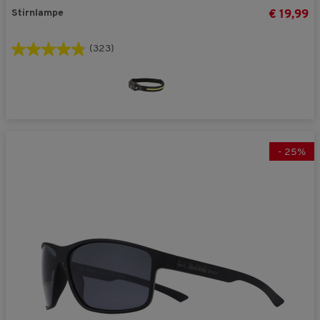
Stirnlampe
€ 19,99
(323)
-
25
%