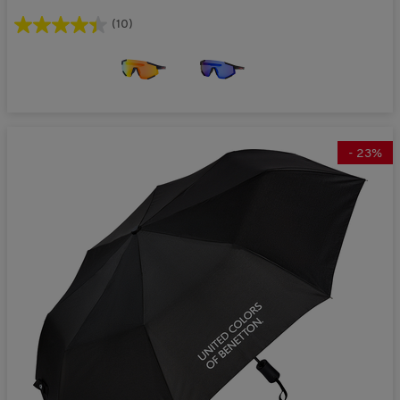
(10)
-
23
%