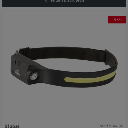
Filtern & Sortieren
-
55
%
statt € 44,90
Stubai