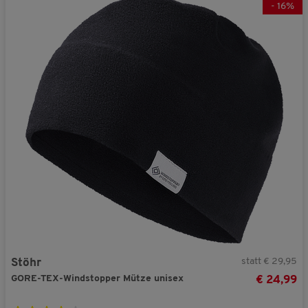
-
16
%
statt € 29,95
Stöhr
GORE-TEX-Windstopper Mütze unisex
€ 24,99