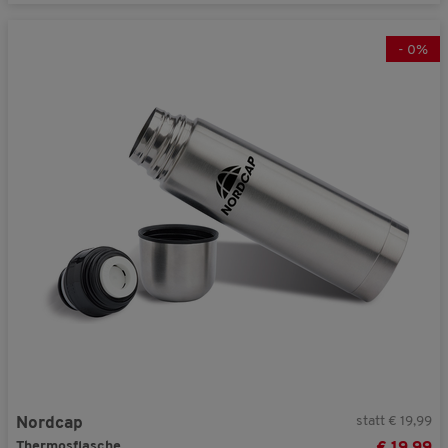
-
0
%
statt € 19,99
Nordcap
Thermosflasche