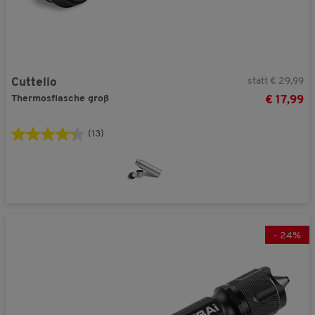
statt € 29,99
Cuttello
Thermosflasche groß
€ 17,99
(13)
-
24
%