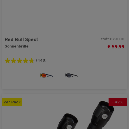
statt € 80,00
Red Bull Spect
Sonnenbrille
€ 59,99
(448)
2er Pack
-
42
%