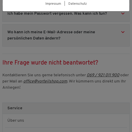
Impressum
|
Datenschutz
Ich habe mein Passwort vergessen. Was kann ich tun?
Wo kann ich meine E-Mail-Adresse oder meine
persönlichen Daten ändern?
Ihre Frage wurde nicht beantwortet?
Kontaktieren Sie uns gerne telefonisch unter
069 / 921 011 900
oder
per Mail an
office@vorteilshop.com
. Wir kümmern uns direkt um Ihr
Anliegen!
Service
Über uns