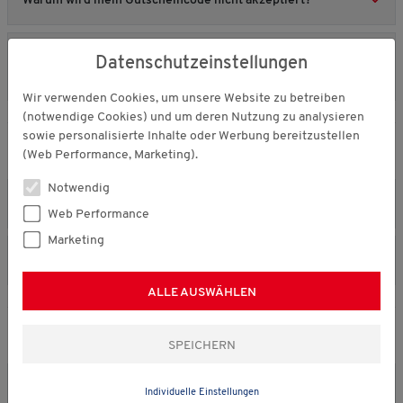
Warum wird mein Gutscheincode nicht akzeptiert?
Ist es möglich, mehrere Aktionsgutscheine oder
Datenschutzeinstellungen
Rabattcodes in einer Bestellung zu verwenden?
Wir verwenden Cookies, um unsere Website zu betreiben
(notwendige Cookies) und um deren Nutzung zu analysieren
sowie personalisierte Inhalte oder Werbung bereitzustellen
Newsletter
(Web Performance, Marketing).
Notwendig
Wie kann ich mich zum Newsletter anmelden?
Web Performance
Marketing
Wie kann ich mich vom Newsletter abmelden?
ALLE AUSWÄHLEN
Kundenkonto
Muss ich ein Kundenkonto anlegen, um zu bestellen?
Individuelle Einstellungen