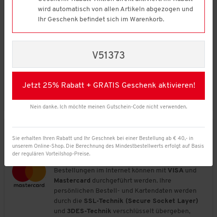
Wenn Sie Besitzer eines PayPal-Kontos sind,
wird automatisch von allen Artikeln abgezogen und
können Sie im Bestellprozess bei der Auswahl
Ihr Geschenk befindet sich im Warenkorb.
der Zahlungsarten einfach PayPal auswählen.
Nach dem Absenden Ihrer Bestellung werden Sie
automatisch an PayPal weitergeleitet, wo Sie mit
Ihren Benutzerdaten die Zahlung abschließen
V51373
können.
Nur bei Lieferung innerhalb DEUTSCHLAND
Jetzt 25% Rabatt + GRATIS Geschenk aktivieren!
Die Zahlung per PayPal ist kostenfrei.
Nein danke. Ich möchte meinen Gutschein-Code nicht verwenden.
Kreditkarte
Sie erhalten Ihren Rabatt und Ihr Geschnek bei einer Bestellung ab € 40,- in
unserem Online-Shop. Die Berechnung des Mindestbestellwerts erfolgt auf Basis
Vorteilshop bietet Ihnen die Möglichkeit sicher
der regulären Vorteilshop-Preise.
und bequem per
Kreditkarte
zu bezahlen.
Bestellungen im Internet können mit
VISA
und
Mastercard
durchgeführt werden. Ihre
persönlichen Bestell- und Kartendaten werden
durch die
SSL-Technik (Secure Socket Layer)
und
3DES-Technik
verschlüsselt übergeben,