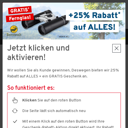
Vorteilshop App:
×
Jetzt neu!
Gleich herunterladen
MENÜ
DE
Jetzt klicken und
aktivieren!
ZAHLUNGS- UND VERSANDARTEN
Wir wollen Sie als Kunde gewinnen. Deswegen bieten wir 25%
Hier erhalten Sie eine Übersicht der Zahlungs- und Versandarten,
Rabatt auf ALLES + ein GRATIS Geschenk an.
mit denen Sie in unserem Online-Shop bestellen können.
Die Lieferung unserer Artikel kann nur nach Deutschland erfolgen.
So funktioniert es:
Zahlungsarten
Klicken
Sie auf den roten Button
Die Seite lädt sich automatisch neu
PayPal
Mit einem Klick auf den roten Button wird Ihre
Geschenk-Rabatt-Aktion direkt aktiviert. Ihr Rabatt