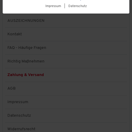
Impressum
|
Datenschutz
Ihre Vorteile
AUSZEICHNUNGEN
Kontakt
FAQ - Häufige Fragen
Richtig Maßnehmen
Zahlung & Versand
AGB
Impressum
Datenschutz
Widerrufsrecht