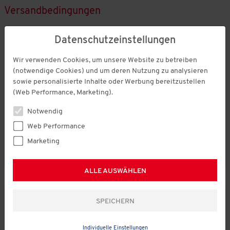
Versandbedingungen
DHL
Datenschutzeinstellungen
Wir verwenden Cookies, um unsere Website zu betreiben
Wir verschicken Ihr Paket mit
DHL
. Verpackung
(notwendige Cookies) und um deren Nutzung zu analysieren
und versicherter Versand ist inkludiert.
sowie personalisierte Inhalte oder Werbung bereitzustellen
Eventuelle Rück- und Umtauschsendungen
(Web Performance, Marketing).
sowie Teillieferungen sind kostenfrei. Bei sofort
versandfertigen Artikel beträgt die Lieferfrist 1-3
Notwendig
Werktage.
Web Performance
Möglich bei Lieferung nach DEUTSCHLAND
Marketing
pauschaler Preis von € 0,00
ALLE AUSWÄHLEN
Service
Über uns
Individuelle Einstellungen