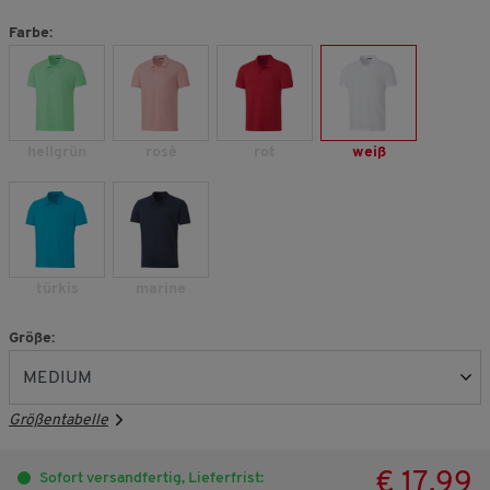
Farbe:
hellgrün
rosè
rot
weiß
türkis
marine
Größe:
Größentabelle
€ 17,99
Sofort versandfertig, Lieferfrist: