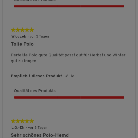
d
u
Q
k
u
t
a
s
l
★★★★★
★★★★★
,
i
5
5
Wloczek
·
vor 3 Tagen
t
v
von
Tolle Polo
ä
o
5
t
n
Sternen.
Perfekte Polo gute Qualität passt gut für Herbst und Winter
d
5
gut zu tragen
e
s
P
Empfiehlt dieses Produkt
✔
Ja
r
o
Qualität des Produkts
d
u
Q
k
u
t
a
s
l
★★★★★
★★★★★
,
i
5
5
L.O.-EN
·
vor 3 Tagen
t
v
von
Sehr schönes Polo-Hemd
ä