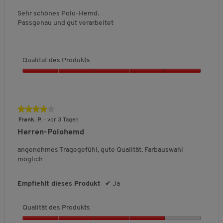
o
5
t
n
Sternen.
Sehr schönes Polo-Hemd.
d
5
Passgenau und gut verarbeitet
e
s
P
r
Qualität des Produkts
o
d
Q
u
u
k
a
t
l
★★★★★
★★★★★
s
i
4
Frank. P.
·
vor 3 Tagen
,
t
von
5
Herren-Polohemd
ä
5
v
t
Sternen.
o
angenehmes Tragegefühl, gute Qualität, Farbauswahl
d
n
möglich
e
5
s
P
Empfiehlt dieses Produkt
✔
Ja
r
o
Qualität des Produkts
d
u