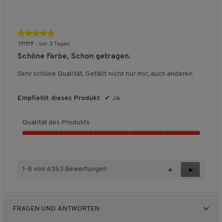
Q
k
u
t
a
s
l
★★★★★
★★★★★
,
i
5
5
!?!?!?
·
vor 3 Tagen
t
v
von
Schöne Farbe, Schon getragen.
ä
o
5
t
n
Sternen.
Sehr schöne Qualität, Gefällt nicht nur mir, auch anderen
d
5
e
s
Empfiehlt dieses Produkt
✔
Ja
P
r
Qualität des Produkts
o
d
Q
u
u
k
a
t
l
1-8 von 4353 Bewertungen
Z
◄
W
►
s
i
u
e
,
t
r
i
4
ä
ü
t
v
t
FRAGEN UND ANTWORTEN
c
e
o
d
n
k
r