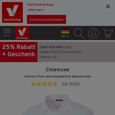
Vorteilshop App:
×
Jetzt neu!
Gleich herunterladen
MENÜ
DE
25% Rabatt
Hier klicken
und
Code V51373 einlösen!
+ Geschenk
MBW € 40,-
Chiemsee
Herren Polo atmungsaktive Baumwolle
4.6
(4353)
4.6
von
5
Sternen,
Durchschnittswert
der
Bewertung.
Read