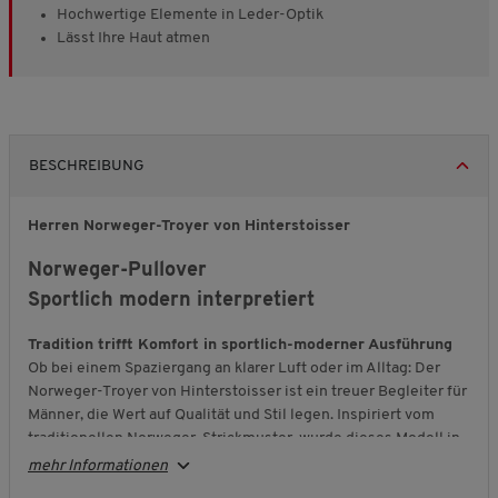
Hochwertige Elemente in Leder-Optik
Lässt Ihre Haut atmen
BESCHREIBUNG
Herren Norweger-Troyer von Hinterstoisser
Norweger-Pullover
Sportlich modern interpretiert
Tradition trifft Komfort in sportlich-moderner Ausführung
Ob bei einem Spaziergang an klarer Luft oder im Alltag: Der
Norweger-Troyer von Hinterstoisser ist ein treuer Begleiter für
Männer, die Wert auf Qualität und Stil legen. Inspiriert vom
traditionellen Norweger-Strickmuster, wurde dieses Modell in
robuster Jacquard-Qualität gefertigt – aus 100 % reiner
mehr Informationen
Baumwolle
. Das macht ihn besonders hautsympathisch,