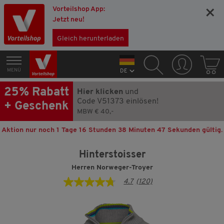
Vorteilshop App:
×
Jetzt neu!
Gleich herunterladen
MENÜ
DE
25% Rabatt
Hier klicken
und
Code V51373 einlösen!
+ Geschenk
MBW € 40,-
Aktion nur noch
1 Tage 16 Stunden 38 Minuten 46 Sekunden
gültig.
Hinterstoisser
Herren Norweger-Troyer
4.7
(120)
4.7
von
5
Sternen,
Durchschnittswert