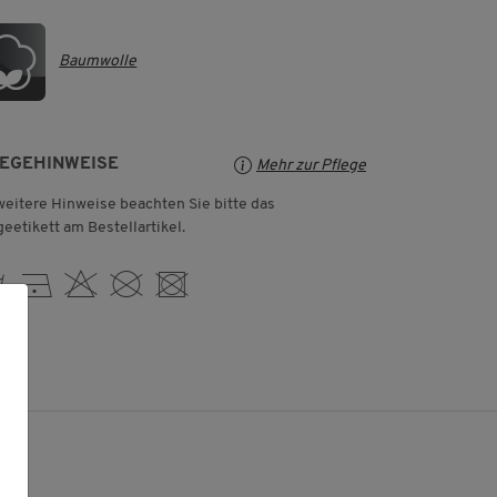
Baumwolle
LEGEHINWEISE
Mehr zur Pflege
weitere Hinweise beachten Sie bitte das
geetikett am Bestellartikel.
 D H K U