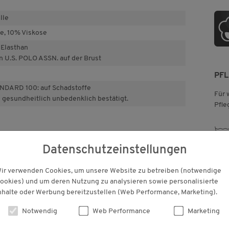
lle
, 10% Viskose
 Elasthan
 U.S. POLO ASSN. auf der Brust
PF
DARD 100: auf Schadstoffe
Für 
s gesundheitlich unbedenklich bestätigt.
Pfle
g
Datenschutzeinstellungen
ir verwenden Cookies, um unsere Website zu betreiben (notwendige
ookies) und um deren Nutzung zu analysieren sowie personalisierte
KUNDENBEWERTUNGEN
nhalte oder Werbung bereitzustellen (Web Performance, Marketing).
Notwendig
Web Performance
Marketing