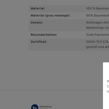
Material:
100 % Baumwo
Material (grau melange):
90% Baumwolle
Details:
Rollkragen mit
Markenlogo von
Besonderheiten:
Gute Passform
Zertifikat:
OEKO-TEX STAN
geprüft und al
W
C
I