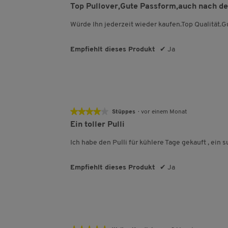
5
Top Pullover,Gute Passform,auch nach d
von
5
Würde Ihn jederzeit wieder kaufen.Top Qualität.
Sternen.
Empfiehlt dieses Produkt
✔
Ja
★★★★★
★★★★★
Stüppes
·
vor einem Monat
4
Ein toller Pulli
von
5
Ich habe den Pulli für kühlere Tage gekauft , ein 
Sternen.
Empfiehlt dieses Produkt
✔
Ja