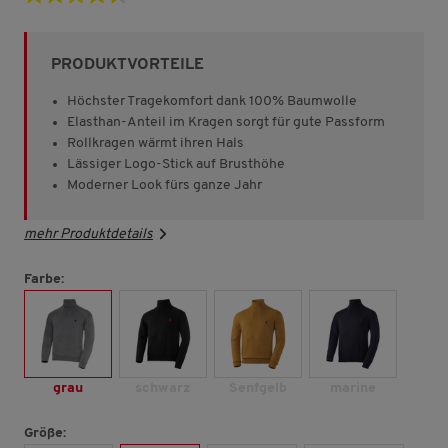
4.5
von
5
Sternen,
PRODUKTVORTEILE
Durchschnittswert
der
Bewertung.
Höchster Tragekomfort dank 100% Baumwolle
Read
Elasthan-Anteil im Kragen sorgt für gute Passform
1372
Rollkragen wärmt ihren Hals
Reviews.
Link
Lässiger Logo-Stick auf Brusthöhe
auf
Moderner Look fürs ganze Jahr
derselben
Seite.
mehr Produktdetails
Farbe:
grau
schwarz
Senfgelb
marine
Größe: