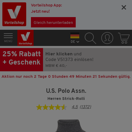
Vorteilshop App:
×
Jetzt neu!
Gleich herunterladen
MENÜ
DE
25% Rabatt
Hier klicken
und
Code V51373 einlösen!
+ Geschenk
MBW € 40,-
Aktion nur noch
2 Tage 0 Stunden 49 Minuten 21 Sekunden
gültig.
U.S. Polo Assn.
Herren Strick-Rolli
4.5
(1372)
4.5
von
5
Sternen,
Durchschnittswert