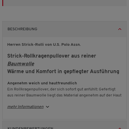
BESCHREIBUNG
Herren Strick-Rolli von U.S. Polo Assn.
Strick-Rollkragenpullover aus reiner
Baumwolle
Wärme und Komfort in gepflegter Ausführung
Angenehm weich und hautfreundlich
Ein Rollkragenpullover, der sich sofort gut anfühlt: Gefertigt
aus reiner Baumwolle liegt das Material angenehm auf der Haut
und sorgt für ein komfortables Tragegefühl. Der weiche Strick
mehr Informationen
begleitet Sie zuverlässig durch den Tag und bietet Ihnen genau
den Komfort, den Sie sich wünschen.
Wärmend und durchdacht
KUNDENBEWERTUNGEN