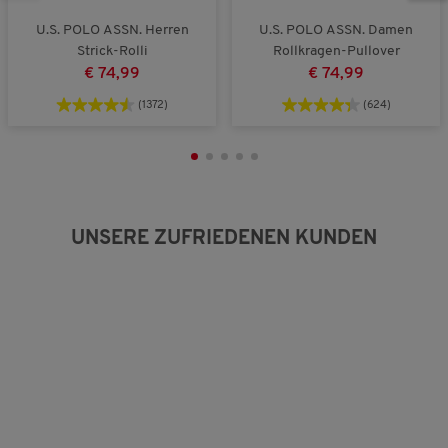
e
o
w
i
ß
e
U.S. POLO ASSN. Herren
U.S. POLO ASSN. Damen
n
a
r
Strick-Rolli
Rollkragen-Pullover
a
u
t
€ 74,99
€ 74,99
u
s
u
s
n
(1372)
(624)
g
:
3
v
o
n
5
UNSERE ZUFRIEDENEN KUNDEN
.