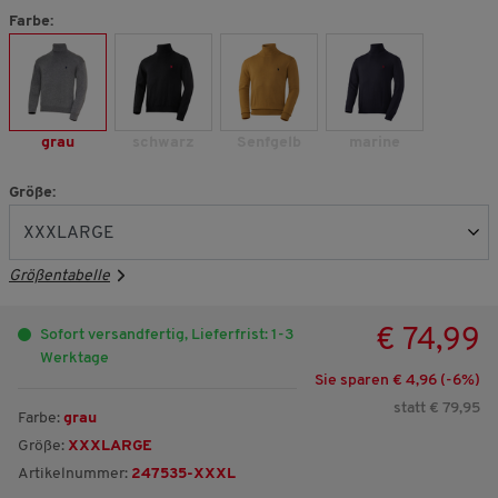
Farbe:
grau
schwarz
Senfgelb
marine
Größe:
Größentabelle
€ 74,99
Sofort versandfertig, Lieferfrist: 1-3
Werktage
Sie sparen € 4,96 (-
6
%)
statt € 79,95
Farbe:
grau
Größe:
XXXLARGE
Artikelnummer:
247535-XXXL